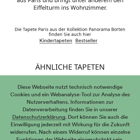
aus Paris und bringt unter anderem den
Eiffelturm ins Wohnzimmer.
Die Tapete Paris aus der Kollektion Panorama Borten
finden Sie auch hier
Kindertapeten
Bestseller
ÄHNLICHE TAPETEN
Diese Webseite nutzt technisch notwendige
Cookies und ein Webanalyse-Tool zur Analyse des
Nutzerverhaltens. Informationen zur
Datenverarbeitung finden Sie in unserer
Datenschutzerklärung
. Dort können Sie auch die
Einwilligung jederzeit mit Wirkung für die Zukunft
widerrufen. Nach einem Widerruf können einzelne
Funktionen der Webseite eingeschränkt sein.