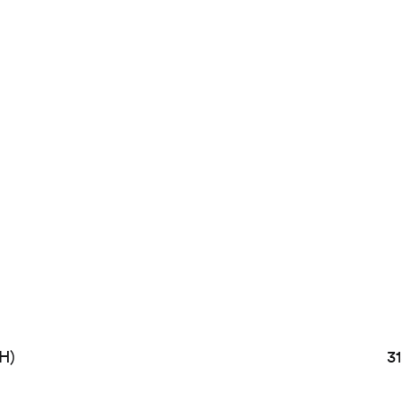
(H)
31