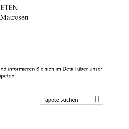
PETEN
NA
 Matrosen
Wie
und informieren Sie sich im Detail über unser
apeten.
Suche