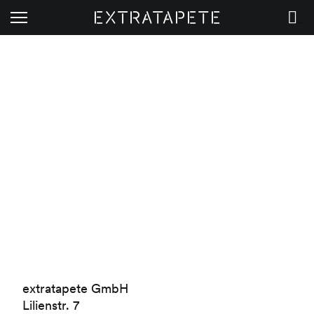
Extratapete
Menü
Warenkorb
extratapete GmbH
Lilienstr. 7