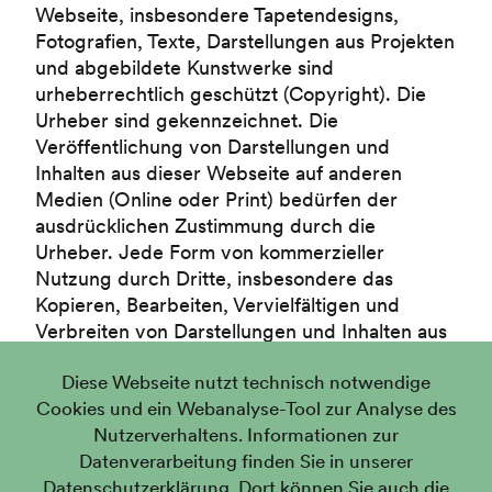
Webseite, insbesondere Tapetendesigns,
Fotografien, Texte, Darstellungen aus Projekten
und abgebildete Kunstwerke sind
urheberrechtlich geschützt (Copyright). Die
Urheber sind gekennzeichnet. Die
Veröffentlichung von Darstellungen und
Inhalten aus dieser Webseite auf anderen
Medien (Online oder Print) bedürfen der
ausdrücklichen Zustimmung durch die
Urheber. Jede Form von kommerzieller
Nutzung durch Dritte, insbesondere das
Kopieren, Bearbeiten, Vervielfältigen und
Verbreiten von Darstellungen und Inhalten aus
dieser Webseite, ist untersagt.
Diese Webseite nutzt technisch notwendige
Zuwiderhandlungen werden juristisch verfolgt.
Cookies und ein Webanalyse-Tool zur Analyse des
Nutzerverhaltens. Informationen zur
Streitbeilegung
Datenverarbeitung finden Sie in unserer
Alternative Streitbeilegung gemäß Art. 14 Abs.
Datenschutzerklärung
. Dort können Sie auch die