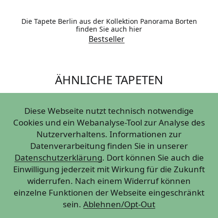
Die Tapete Berlin aus der Kollektion Panorama Borten
finden Sie auch hier
Bestseller
ÄHNLICHE TAPETEN
Diese Webseite nutzt technisch notwendige
Cookies und ein Webanalyse-Tool zur Analyse des
Nutzerverhaltens. Informationen zur
Datenverarbeitung finden Sie in unserer
Datenschutzerklärung
. Dort können Sie auch die
Einwilligung jederzeit mit Wirkung für die Zukunft
widerrufen. Nach einem Widerruf können
einzelne Funktionen der Webseite eingeschränkt
sein.
Ablehnen/Opt-Out
NATURKUNDE