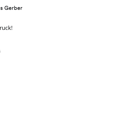
as Gerber
ruck!
.