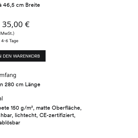
à 46,5 cm Breite
s
35,00
€
% MwSt.)
t 4-6 Tage
N DEN WARENKORB
umfang
 in 280 cm Länge
al
pete 150 g/m², matte Oberfläche,
bar, lichtecht, CE-zertifiziert,
ablösbar