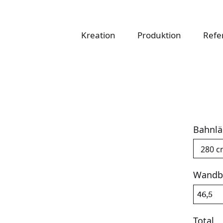
atapete
Kreation
Produktion
Refe
Bahnl
Wandb
Total