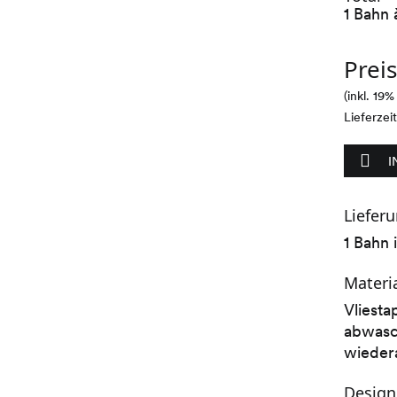
1 Bahn 
Prei
(inkl. 19
Lieferzei
I
Liefer
1 Bahn
Materi
Vliesta
abwasch
wieder
Design