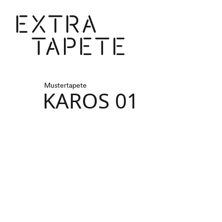
Extr
Mustertapete
KAROS 01