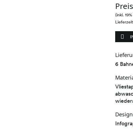
Prei
(inkl. 19
Lieferzei
I
Liefer
6 Bahn
Materi
Vliesta
abwasch
wieder
Design
Infogr