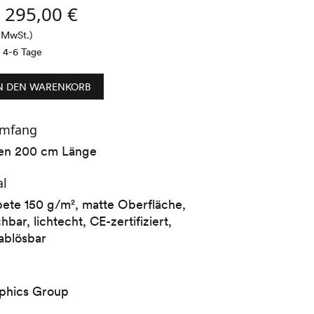
s
295,00
€
% MwSt.)
t 4-6 Tage
N DEN WARENKORB
umfang
en 200 cm Länge
al
pete 150 g/m², matte Oberfläche,
bar, lichtecht, CE-zertifiziert,
ablösbar
aphics Group