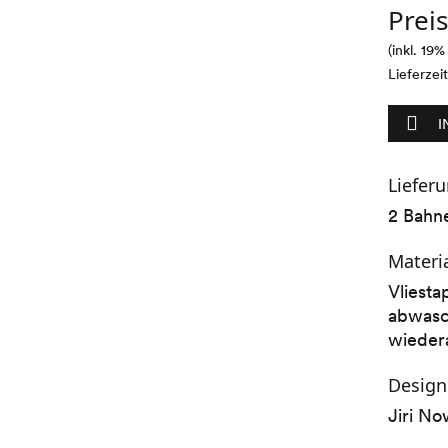
Prei
(inkl. 19
Lieferzei
I
Liefer
2 Bahn
Materi
Vliesta
abwasch
wieder
Design
Jiri N