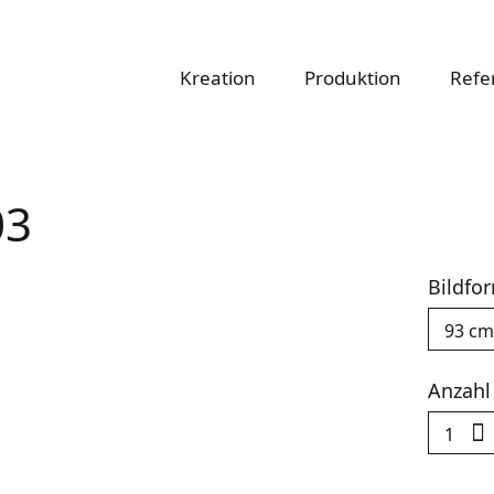
atapete
Kreation
Produktion
Refe
03
Bildfo
Anzahl