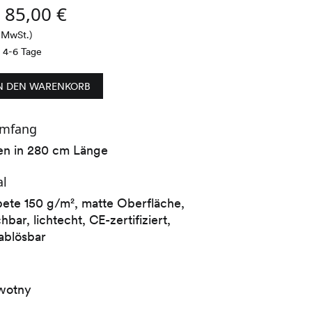
s
85,00
€
% MwSt.)
t 4-6 Tage
N DEN WARENKORB
umfang
en in 280 cm Länge
al
pete 150 g/m², matte Oberfläche,
bar, lichtecht, CE-zertifiziert,
ablösbar
owotny